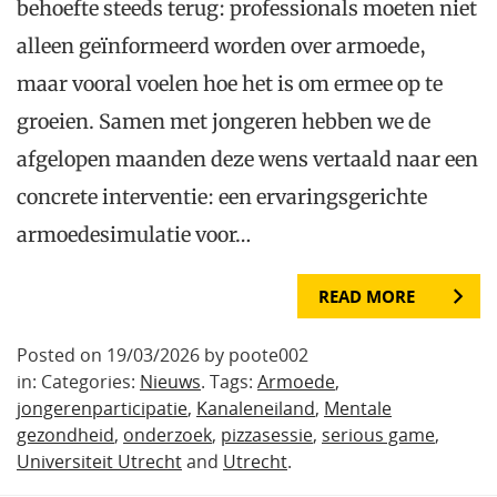
behoefte steeds terug: professionals moeten niet
alleen geïnformeerd worden over armoede,
maar vooral voelen hoe het is om ermee op te
groeien. Samen met jongeren hebben we de
afgelopen maanden deze wens vertaald naar een
concrete interventie: een ervaringsgerichte
armoedesimulatie voor…
READ MORE
Posted on 19/03/2026 by poote002
in: Categories:
Nieuws
. Tags:
Armoede
,
jongerenparticipatie
,
Kanaleneiland
,
Mentale
gezondheid
,
onderzoek
,
pizzasessie
,
serious game
,
Universiteit Utrecht
and
Utrecht
.