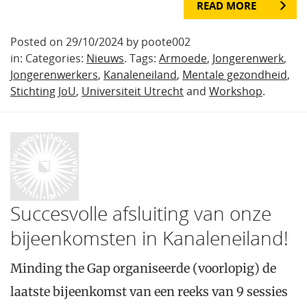
READ MORE
Posted on 29/10/2024 by poote002
in: Categories:
Nieuws
. Tags:
Armoede
,
Jongerenwerk
,
Jongerenwerkers
,
Kanaleneiland
,
Mentale gezondheid
,
Stichting JoU
,
Universiteit Utrecht
and
Workshop
.
Succesvolle afsluiting van onze
bijeenkomsten in Kanaleneiland!
Minding the Gap organiseerde (voorlopig) de
laatste bijeenkomst van een reeks van 9 sessies