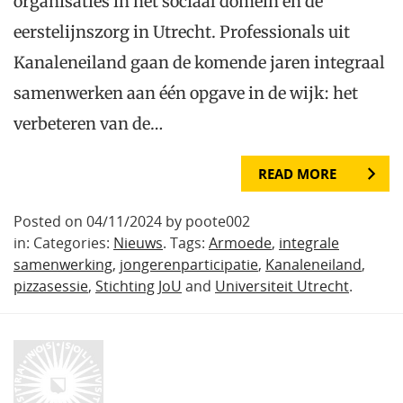
organisaties in het sociaal domein en de
eerstelijnszorg in Utrecht. Professionals uit
Kanaleneiland gaan de komende jaren integraal
samenwerken aan één opgave in de wijk: het
verbeteren van de…
READ MORE
Posted on 04/11/2024 by poote002
in: Categories:
Nieuws
. Tags:
Armoede
,
integrale
samenwerking
,
jongerenparticipatie
,
Kanaleneiland
,
pizzasessie
,
Stichting JoU
and
Universiteit Utrecht
.