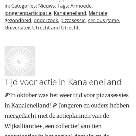
in: Categories:
Nieuws
. Tags:
Armoede
,
jongerenparticipatie
,
Kanaleneiland
,
Mentale
gezondheid
,
onderzoek
,
pizzasessie
,
serious game
,
Universiteit Utrecht
and
Utrecht
.
Tijd voor actie in Kanaleneiland
🍕In oktober was het weer tijd voor pizzasessies
in Kanaleneiland! 🍕 Jongeren en ouders hebben
meegedacht met de actieplannen van de
Wijkalliantie+, een collectief van tien