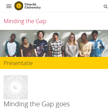
Navigation
Minding the Gap
Skip
to
content
Presentatie
Minding the Gap goes