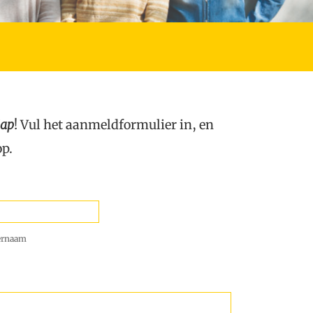
Gap
! Vul het aanmeldformulier in, en
op.
ernaam